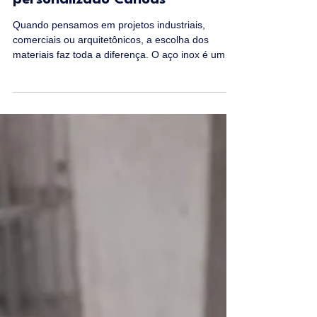
com aço inox
personalizado Canoas
Quando pensamos em projetos industriais,
comerciais ou arquitetônicos, a escolha dos
materiais faz toda a diferença. O aço inox é um
dos mais versáteis e duráveis que existem. Em
Canoas, a personalização do aço inox abre um
leque enorme de possibilidades para quem busca
qualidade, resistência e design. Eu vou mostrar
como você pode transformar seus projetos com
aço inox personalizado Canoas. Vantagens do
aço inox personalizado Canoas O aço inox é
conhecido pela sua resistênci