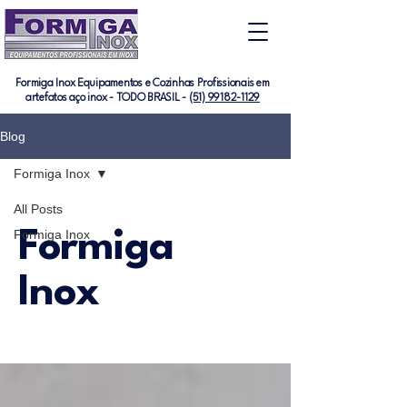
Formiga Inox Equipamentos e Cozinhas Profissionais em
artefatos aço inox - TODO BRASIL -
(51) 99182-1129
Blog
Formiga Inox
All Posts
Formiga Inox
Formiga
Inox