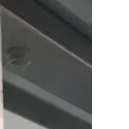
vapores e odores, contribuindo para um ambiente
de trabalho mais seguro e produtivo. No entanto,
um dos desafios dessas instalações é a emissão
de ruídos provocados pelos exaustores e pelo
fluxo de ar. Pensando nisso, a FORMIGAINOX
desenvolve abafadores de ruído para sistemas de
exaustão, projetados